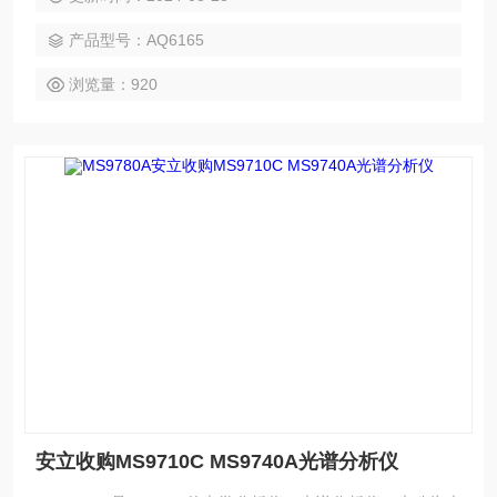
谱分析仪配备了波长参考源，用于波长校准功能和光学对准功
产品型号：AQ6165
能。波长校准功能可自动利用内置波长基准或外部光源进行校
准，确保波长精度。横河AQ6370C光谱分析仪苏威尔仪器
浏览量：920
安立收购MS9710C MS9740A光谱分析仪