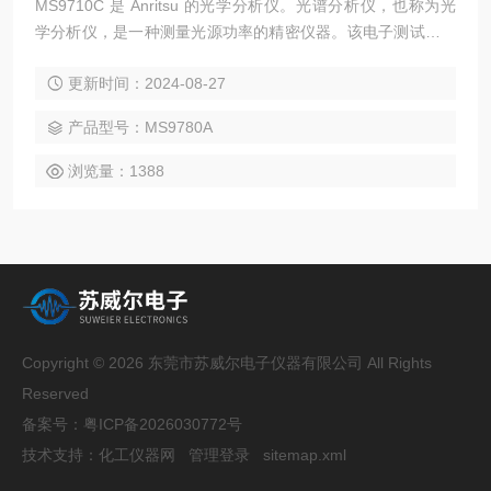
MS9710C 是 Anritsu 的光学分析仪。光谱分析仪，也称为光
学分析仪，是一种测量光源功率的精密仪器。该电子测试设备
用于监测波长范围内的功率分布。它以图表的形式显示测量结
更新时间：2024-08-27
果，其中功率是垂直刻度，波长是水平刻度。主营品牌：安捷
伦、美国泰克、美国福禄克、艾法斯、日本菊水、北京普源、
产品型号：MS9780A
中国台湾固纬、德国惠美、美国吉时利、摩托罗拉、美国力
科、美国韦夫特克、德国罗德施瓦茨、英国马可尼、英国施伦
浏览量：1388
伯杰
Copyright © 2026 东莞市苏威尔电子仪器有限公司 All Rights
Reserved
备案号：
粤ICP备2026030772号
技术支持：
化工仪器网
管理登录
sitemap.xml