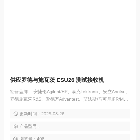
供应罗德与施瓦茨 ESU26 测试接收机
经营品牌： 安捷伦Agilent/HP、泰克Tektronix、安立Anritsu、
罗德施瓦茨R&S、爱德万Advantest、艾法斯/马可尼IFR/Marc
oni、吉时利Keithley、福禄克Fluke、力科Lecroy、莱特波特Li
更新时间：2025-03-26
tePoint、是德Keysight 、横河Yokogawa 等。
产品型号：
浏览量：408