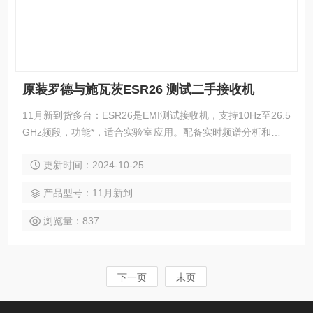
原装罗德与施瓦茨ESR26 测试二手接收机
11月新到货多台：ESR26是EMI测试接收机，支持10Hz至26.5
GHz频段，功能*，适合实验室应用。配备实时频谱分析和诊断
工具，易于操作。罗德与施瓦茨ESW26频率范围更广，支持多
更新时间：2024-10-25
种标准，具有高精度和动态范围，集成预选滤波器和前置放大
器。
产品型号：11月新到
浏览量：837
下一页
末页