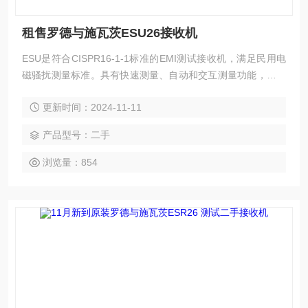
租售罗德与施瓦茨ESU26接收机
ESU是符合CISPR16-1-1标准的EMI测试接收机，满足民用电
磁骚扰测量标准。具有快速测量、自动和交互测量功能，支持
并行中频分析和三个检波器。具备广泛的修正功能和远程桌面
更新时间：2024-11-11
功能，频率范围广泛，适用于不同场景。 租售罗德与施瓦茨E
SU26接收机 租售罗德与施瓦茨ESU26接收机 租售罗德与施瓦
产品型号：二手
茨ESU26接收机
浏览量：854