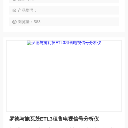
统步进式频率扫描 进行频跨高达 40 MHz 的实时频谱分析，以
产品型号：
便详细调查干扰（选项） 高分辨率的时域显示
浏览量：583
罗德与施瓦茨ETL3租售电视信号分析仪