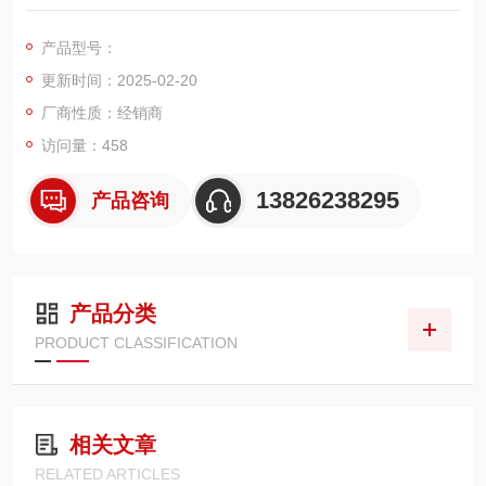
与其频率相比的幅度。作为频率分析仪，频谱分析仪的主要用途
是记录和分析电输入信号以及其他信号的频谱成分。租售带包装
产品型号：
罗德与施瓦茨FSH6频谱分析仪
更新时间：2025-02-20
租售带包装罗德与施瓦茨FSH6频谱分析仪
租售带包装罗德与施瓦茨FSH6频谱分析仪
厂商性质：经销商
访问量：458
13826238295
产品咨询
产品分类
PRODUCT CLASSIFICATION
相关文章
RELATED ARTICLES