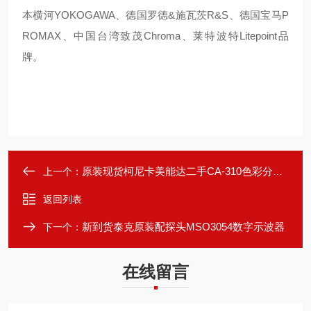
本横河YOKOGAWA、德国罗德&施瓦茨R&S、德国宝马P
ROMAX、中国台湾致茂Chroma、莱特波特Litepoint品
牌。
原装现货柯尼卡美能达二手CA-310色彩分析仪
上一个：
返回列表
新到货泰克原装配探头MSO3054数字示波器
下一个：
在线留言