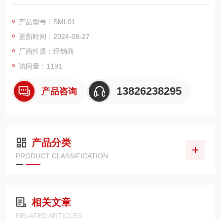
•标配所有模拟调制功能，包括AM/FM/ϕM/脉冲调制
•用户的总费用较低
产品型号：SML01
•低 SSB 相位噪声，–111 dBc@20 kHz 频偏，f＝1 GHz
更新时间：2024-08-27
•宽带噪声典型值–148 dBc，非谐波典型值 –72 dBc
•电平不确定度小于0.9 dB
厂商性质：经销商
访问量：1191
13826238295
产品咨询
产品分类
PRODUCT CLASSIFICATION
相关文章
RELATED ARTICLES