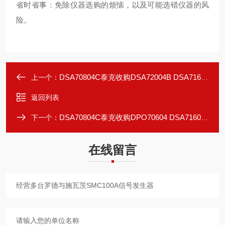
省时省事：免除仪器选购的烦恼，以及可能选错仪器的风
险。
DSA70804C泰克收购DSA72004B DSA71604C示波器
上一个：
返回列表
DSA70804C泰克收购DPO70604 DSA71604C示波器
下一个：
在线留言