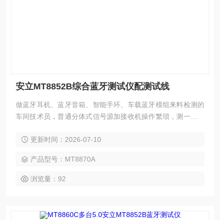
安立MT8852B综合蓝牙测试仪配测试线
做蓝牙耳机、蓝牙音箱、智能手环、车载蓝牙模组来料检测的
车间技术员，普通分体式信号源加接收机操作繁琐，测一套指
标要十几分钟，MT8852B 是一体化蓝牙综合测试仪，升级 5.0
更新时间：2026-07-10
固件后兼容全部经典蓝牙与 BLE 低功耗产品，一台设备既能测
发射功率、频偏、调制，也能测接收灵敏度、通话音频质量，
产品型号：MT8870A
一键自动测试十秒出结果，看懂射频接线、测试脚本设置两步
就能独立完成全套蓝牙产品检测工作。安立MT8852B综合
浏览量：92