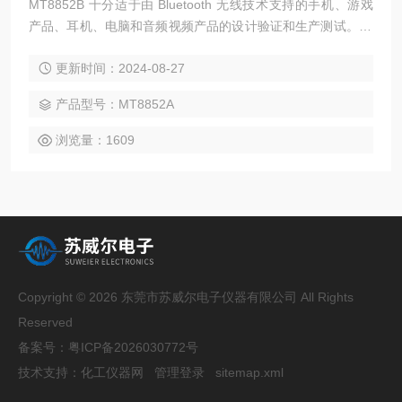
MT8852B 十分适于由 Bluetooth 无线技术支持的手机、游戏
产品、耳机、电脑和音频视频产品的设计验证和生产测试。 M
T8852B Bluetooth 测试仪支持 8 种 Bluetooth 基础速率和 6
更新时间：2024-08-27
种 Bluetooth EDR 发射器和接收器测试方案。 支持的 EDR 测
试方案包括：相对传输功载频稳定性/调制精准度、差分相位、
产品型号：MT8852A
灵敏度和 BER 接地性能。
浏览量：1609
Copyright © 2026 东莞市苏威尔电子仪器有限公司 All Rights
Reserved
备案号：
粤ICP备2026030772号
技术支持：
化工仪器网
管理登录
sitemap.xml