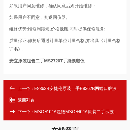
如果用户同意维修，确认同意后则开始维修；
如果用户不同意，则返回仪器。
维修优势:维修周期短,价格低廉,同时提供保修服务;
质量保证:修复后通过计量单位计量合格,并出具《计量合格
证书》.
安立原装租售二手MS2720T手持频谱仪
E8363B安捷伦原装二手E8362B两端口驻波测试
上一个：
返回列表
MSO9104A是德MSO9404A原装二手示波器多台租售
下一个：