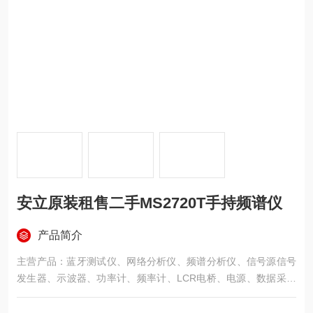
安立原装租售二手MS2720T手持频谱仪
产品简介
主营产品：蓝牙测试仪、网络分析仪、频谱分析仪、信号源信号
发生器、示波器、功率计、频率计、LCR电桥、电源、数据采集
仪、噪声系数分析仪、多用表校准仪、万用表、天馈线测试仪安
立、温度记录仪、逻辑分析仪、色彩分析仪、光波测量系统、阻