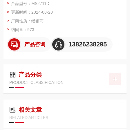
产品型号：MS2711D
抗测试治具及附件、衰减器等。
更新时间：2024-08-28
主营品牌：安捷伦、美国泰克、美国福禄克、艾法斯、日本菊
水、北京普源、中国台湾固纬、美国吉时利、德国罗德施瓦茨等
厂商性质：经销商
访问量：973
13826238295
产品咨询
产品分类
PRODUCT CLASSIFICATION
相关文章
RELATED ARTICLES