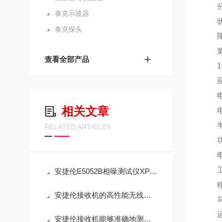
分裂
泰克示波器
状态
泰克探头
降低
第三
查看全部产品
1需要
应
电信
相关文章
电源
半导体
RELATED ARTICLES
功率
电
工业
安捷伦E5052B相噪测试仪XP系统
移动
安捷伦接收机的高性能无线通信技术
马
运输
安捷伦接收机能够准确地测量和评估无线通信系统的性能