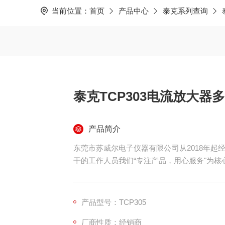
当前位置：
首页
产品中心
泰克系列查询
泰克TCP303电流放大器多台
产品简介
东莞市苏威尔电子仪器有限公司从2018年起
干的工作人员我们“专注产品，用心服务"为核
主要性能指标
AC/DC 测量功能
产品型号：TCP305
厂商性质：经销商
DC - 100 MHz，电流探头放大器 (TCPA300)