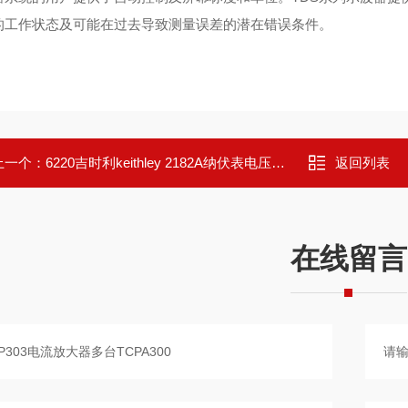
的工作状态及可能在过去导致测量误差的潜在错误条件。
上一个：
6220吉时利keithley 2182A纳伏表电压测量
返回列表
在线留言