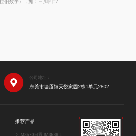
拉伯数字），如：三加四=7
公司地址：
东莞市塘厦镇天悦家园2栋1单元2802
推荐产品
IM3570日置 IM3536 L2000高精度LCR测试仪带夹具