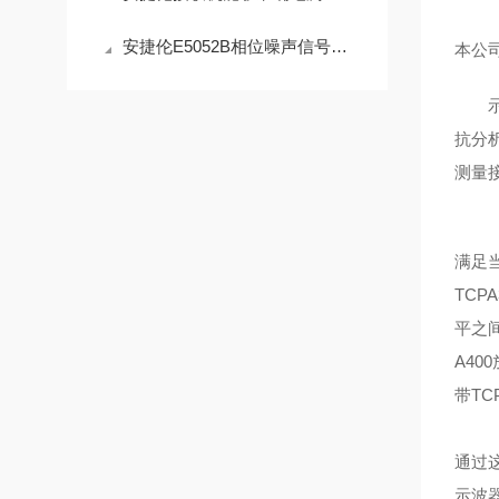
安捷伦E5052B相位噪声信号源分析仪设备已校准
本公司
示波
抗分析
测量接
满足
TCP
平之间
A40
带TC
通过这
示波器