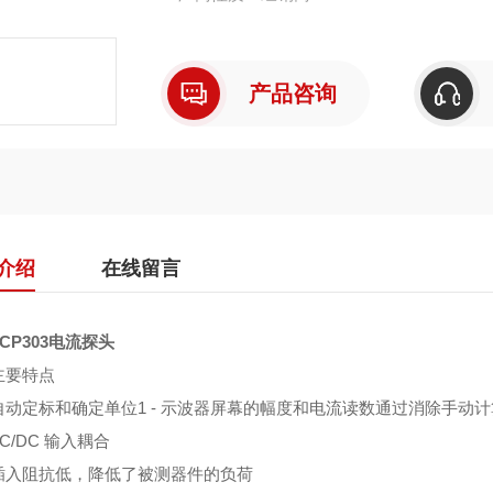
DC - 100 MHz，30 A DC (TCP312A)
产品咨询
DC - 50 MHz，50 A D
介绍
在线留言
CP303电流探头
要特点
定标和确定单位1 - 示波器屏幕的幅度和电流读数通过消除手动计
/DC 输入耦合
阻抗低，降低了被测器件的负荷