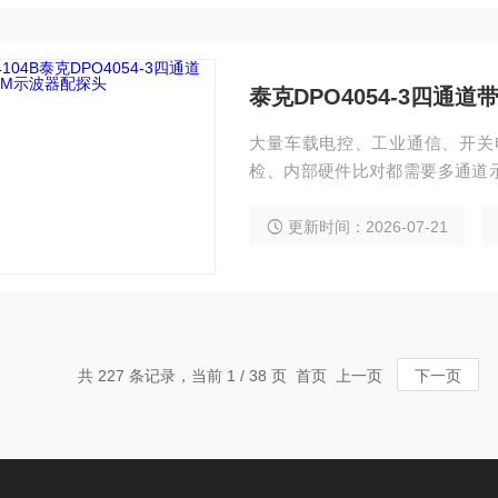
泰克DPO4054-3四通道
大量车载电控、工业通信、开关
检、内部硬件比对都需要多通道示波
件成本高，1GHz 高带宽机型采购价
-3 一体化集成 500MHz 四通道、
更新时间：2026-07-21
s 超长存储等等...
共 227 条记录，当前 1 / 38 页 首页 上一页
下一页