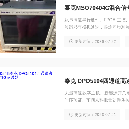
泰克MSO70404C混合信
从事高速串行硬件、FPGA 主控
波器只有模拟通道，很难同步对照模拟
Hz 模拟通道外加 16 路逻辑
带荧光波形捕获、总线解码、眼图
更新时间：2026-07-22
点，就能完成复杂混合系统调试
泰克 DPO5104四通道
大量高速数字主板、新能源开关电
时序验证、车间来料批量硬件质检
MHz 及以下示波器无法满足 D
高昂、多数产线功能过剩；泰克 DPO5
更新时间：2026-07-21
高速捕获、10GS/s 超高采样等等.