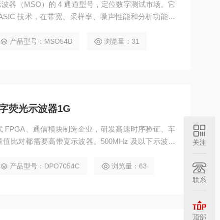
信号示波器（MSO）的 4 通道型号，定位数字测试市场。它
ASIC 技术，在带宽、采样率、噪声性能和分析功能方
电路研发、验证和调试的核心测试设备。租售泰克MS
产品型号：MSO54B
浏览量：31
数字荧光示波器1G
 FPGA、通信模块制造企业，研发高速时序验证、车
值比对都需要高带宽示波器。500MHz 及以下示波器
关注
，2.5GHz 以上机型采购成本高昂，多数产线功能过
 1GHz 四通道同步采集、FastAcq 荧光高速捕获、20G
产品型号：DPO7054C
浏览量：63
动解码等等.
联系
顶部