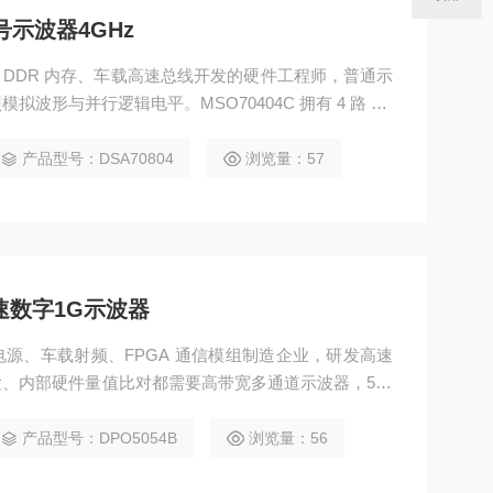
号示波器4GHz
、DDR 内存、车载高速总线开发的硬件工程师，普通示
波形与并行逻辑电平。MSO70404C 拥有 4 路 4G
通道，一台设备同时兼顾高频模拟信号与数字逻辑调试，自
抖动分析，弄懂 SPC 信号补偿、高频探头接地降噪两
产品型号：DSA70804
浏览量：57
，适合实验室研发验证。
高速数字1G示波器
源、车载射频、FPGA 通信模组制造企业，研发高速
、内部硬件量值比对都需要高带宽多通道示波器，500
DR、千兆总线高速信号测试，2GHz 以上示波器采购成本
104 四通道 1GHz 机型一体化集成 FastAcq 荧光
产品型号：DPO5054B
浏览量：56
.