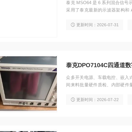
泰克 MSO64 是 6 系列混合
采用了泰克最新的示波器架构和 
面都达到了业界水平，是高速数字
O64示波器配探头
更新时间：2026-07-31
泰克DPO7104C四通道
众多开关电源、车载电控、嵌入式
间来料批量硬件质检、内部硬件量
无法满足高速脉冲、总线信号测试
剩；泰克 DPO7104C 一体化集成
更新时间：2026-07-22
S/s 高采样、分段存储、多总线自