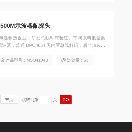
带500M示波器配探头
电源制造企业，研发总线时序验证、车间来料批量质
器，普通 DPO4054 无内置总线解码，后期加装软
格偏高、多数 500M 产品功能过剩；泰克 DPO4054
预装 Option3 全总线解码、DPX 荧光高速捕获、10Mpt
产品型号：MSO4104B
浏览量：53
末页
跳转到第
页