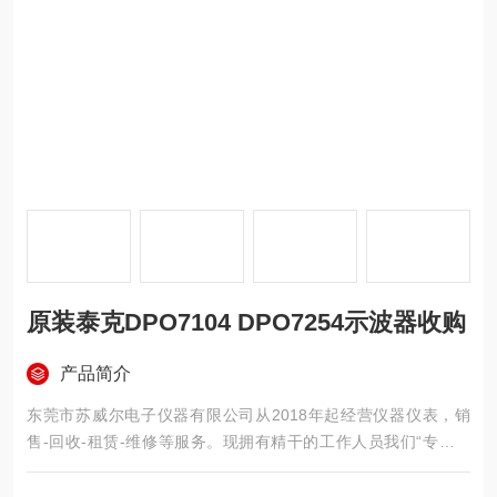
原装泰克DPO7104 DPO7254示波器收购
产品简介
东莞市苏威尔电子仪器有限公司从2018年起经营仪器仪表，销
售-回收-租赁-维修等服务。现拥有精干的工作人员我们“专注产
品，用心服务"为核心价值，建立*的服务体系。竭诚为每一位客
户服务！