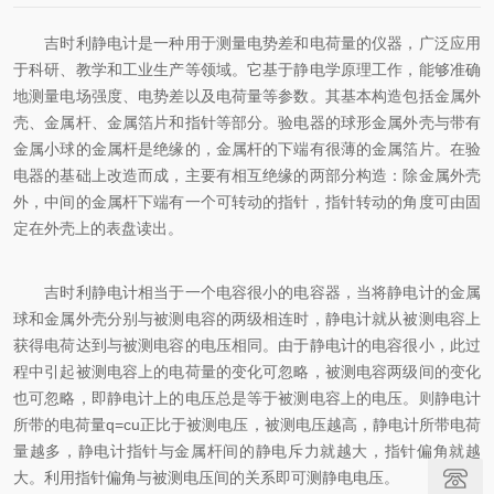
吉时利静电计是一种用于测量电势差和电荷量的仪器，广泛应用
于科研、教学和工业生产等领域。它基于静电学原理工作，能够准确
地测量电场强度、电势差以及电荷量等参数。其基本构造包括金属外
壳、金属杆、金属箔片和指针等部分。验电器的球形金属外壳与带有
金属小球的金属杆是绝缘的，金属杆的下端有很薄的金属箔片。在验
电器的基础上改造而成，主要有相互绝缘的两部分构造：除金属外壳
外，中间的金属杆下端有一个可转动的指针，指针转动的角度可由固
定在外壳上的表盘读出。
吉时利静电计相当于一个电容很小的电容器，当将静电计的金属
球和金属外壳分别与被测电容的两级相连时，静电计就从被测电容上
获得电荷达到与被测电容的电压相同。由于静电计的电容很小，此过
程中引起被测电容上的电荷量的变化可忽略，被测电容两级间的变化
也可忽略，即静电计上的电压总是等于被测电容上的电压。则静电计
所带的电荷量q=cu正比于被测电压，被测电压越高，静电计所带电荷
量越多，静电计指针与金属杆间的静电斥力就越大，指针偏角就越
大。利用指针偏角与被测电压间的关系即可测静电电压。