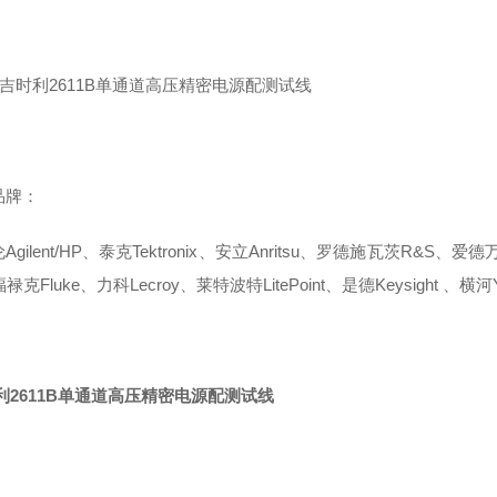
品牌：
gilent/HP、泰克Tektronix、安立Anritsu、罗德施瓦茨R&S、爱德万A
禄克Fluke、力科Lecroy、莱特波特LitePoint、是德Keysight 、横河Y
利2611B单通道高压精密电源配测试线