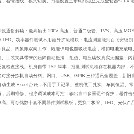
盖，看懂接线、模式切换、扫描设置三步就能独立完成全套器件 I-V 
数通俗解读：最高输出 200V 高压，普通二极管、TVS、高压 MOS
率 LED、功率器件测试不用额外扩流模块；电流测量能到百飞安级
不良品。四象限双向工作，既能供电也能吸收电流，模拟电池充放电
线、工装夹具带来的压降自动抵消，阻值、电压读数真实无偏差；内
反复检查接线。机身自带 TSP 脚本，批量测试流程存在机器内部，不
接对接分拣机自动分料。网口、USB、GPIB 三种通讯全覆盖，新旧
自动生成 Excel 台账，不用手工记录。整机做工扎实，车间恒温、
道，后期维修、程序调试成本可控；输出自带多重硬件保护，器件击
率高。可存储数十套不同器件测试模板，更换二极管、LED、光伏产