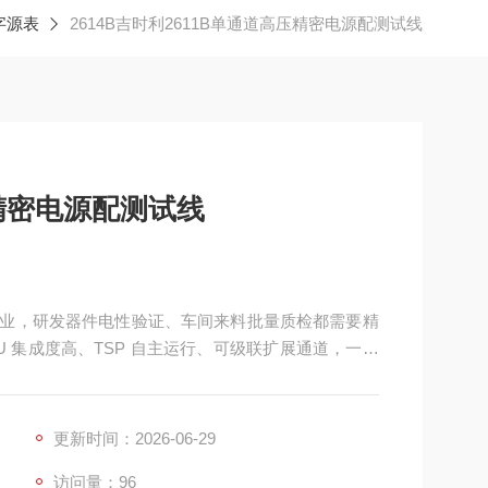
字源表
2614B吉时利2611B单通道高压精密电源配测试线
压精密电源配测试线
企业，研发器件电性验证、车间来料批量质检都需要精
 SMU 集成度高、TSP 自主运行、可级联扩展通道，一台
用表三套设备，大幅压缩设备采购预算、工作台存放
需核心测试仪器。吉时利2611B单通道高压精密电源
更新时间：2026-06-29
访问量：96