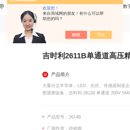
当前位置：
首页
产品中心
吉时利系列查询
点击 吉数
欢迎您！
来自局域网的朋友！有什么可以帮
助您的吗？
吉时利2611B单通道高
产品简介
大量分立半导体、LED、光伏、传感器制造
密源测设备，吉时利 2611B 单通道 200V
设备替代独立直流电源、电子负载、高精度万
空间，是中小型光电、半导体制造企业工位刚
配测试线
产品型号：2614B
厂商性质：经销商