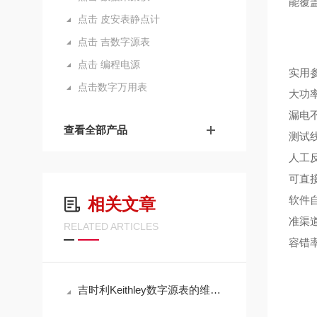
能覆
点击 皮安表静点计
点击 吉数字源表
点击 编程电源
实用参
点击数字万用表
大功
漏电
查看全部产品
测试
人工
可直
软件
相关文章
准渠
RELATED ARTICLES
容错
吉时利Keithley数字源表的维护保养方法