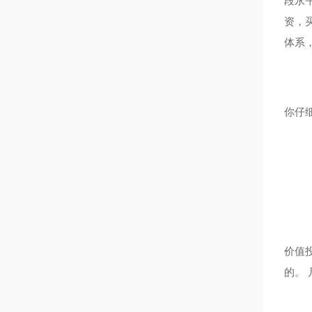
段永
资，
体系
你仔
价值
的。