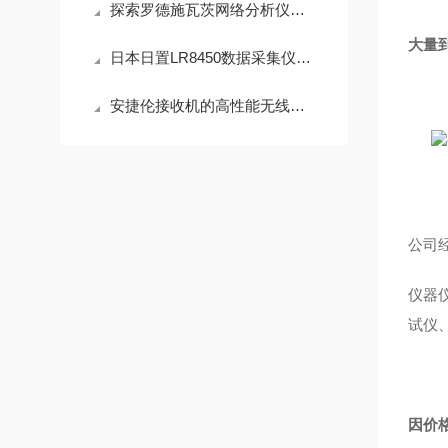
探索罗德施瓦茨网络分析仪的技术细节与应用优势
大量
日本日置LR8450数据采集仪带U8552模块
安捷伦接收机的高性能无线通信技术
公司
仪器
试仪
因价