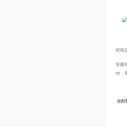
经营
安捷伦A
ey、福
吉时