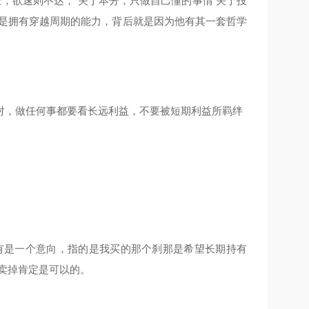
，欲速则不达， 关于本分，只做自己懂的事情 关于投
，是拥有穿越周期的能力，背后就是因为他有其一套哲学
对，做任何事都要看长远利益，不要被短期利益所羁绊
有是一个意向，指的是我买的那个刹那是希望长期持有
卖掉肯定是可以的。