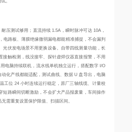
测试。
 耐压测试够用；直流持续 1.5A，瞬时脉冲可达 10A，
别，电路板、薄膜绝缘微弱漏电都能精准捕捉，不会漏判
、光伏发电场景不用更换设备。自带四线测量功能，长
置接触检测，线没接牢、探针虚焊仪器直接报警，不用
用电脑持续联机，流水线单机独立运行，搭配数字 I/O
自动化产线都能适配，测试曲线、数据 U 盘导出，电脑
常温工位 24 小时连续运行稳定，原厂三轴线缆、计量校
穿短路瞬间切断激励，不会扩大产品报废量，车间操作
品无需重复设置保护限值、扫描区间。