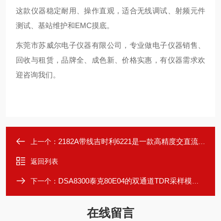
这款仪器稳定耐用、操作直观，适合无线调试、射频元件
测试、基站维护和EMC摸底。
东莞市苏威尔电子仪器有限公司，专业做电子仪器销售、
回收与租赁，品牌全、成色新、价格实惠，有仪器需求欢
迎咨询我们。
2182A带线吉时利6221是一款高精度交直流电流源
上一个：
返回列表
DSA8300泰克80E04的双通道TDR采样模块配示波器使用
下一个：
在线留言