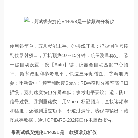
使用很简单，五步就能上手。①接线开机：把被测信号接
到仪器射频口，开机预热10～15分钟，确保测量稳定。②
一键自动设置：按【Auto】键，仪器会自动匹配中心频
率、频率跨度和参考电平，快速显示频谱图。③精细调
参：手动设中心频率和跨度Span；RBW窄则分辨率高但扫
描慢，宽则速度快但分辨率低；参考电平要设合适，防止
信号过载。④测量读数：用Marker标记频点，直接读频率
和幅度，还能测通道功率、邻道泄漏等。⑤保存输出：截
图或存数据，通过GPIB/RS‑232接口传电脑做报告。
带测试线安捷伦E4405B是一款频谱分析仪