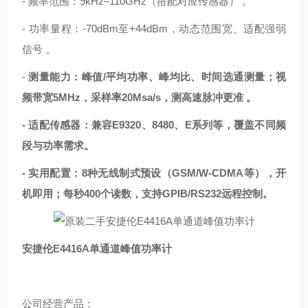
- 频率范围：9kHz–110GHz（搭配对应传感器） 。
- 功率量程：-70dBm至+44dBm，动态范围宽、适配强弱
信号 。
-
测量能力：峰值/平均功率、峰均比、时间选通测量；视
频带宽5MHz，采样率20Msa/s，测高速脉冲更准 。
- 适配传感器：兼容E9320、8480、E系列等，覆盖不同频
段与功率需求。
- 实用配置：8种无线制式预设（GSM/W‑CDMA等），开
机即用；每秒400个读数，支持GPIB/RS232远程控制。
安捷伦E4416A单通道峰值功率计
公司经营产品：