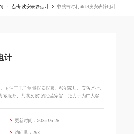
询
点击 皮安表静点计
收购吉时利6514皮安表静电计
电计
8年。专注于电子测量仪器仪表、智能家居、安防监控、
 真诚服务、共谋发展“的经营宗旨；致力于为广大客户
商品信息网络和强有力的执行团队，合作伙伴遍及各行
厂家之间构建一个直接的交流和平台，为客户节约成
更新时间：2025-05-28
访问量：268