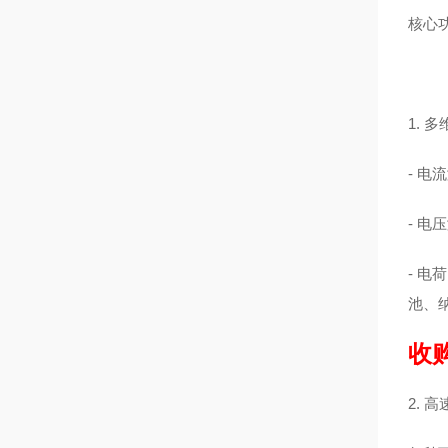
核心
1. 
- 
- 
- 电
池、
收
2. 