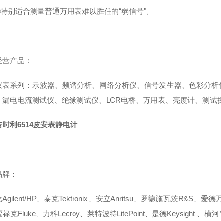
，特别适合测量普通万用表难以胜任的“弱信号"。
经营产品：
仪表系列：示波器、频谱分析、网络分析仪、信号发生器、色彩分析
、漏电电流测试仪、绝缘测试仪、LCR电桥、万用表、亮度计、测试
时利6514皮安表静电计
品牌：
gilent/HP、泰克Tektronix、安立Anritsu、罗德施瓦茨R&S、爱德万A
禄克Fluke、力科Lecroy、莱特波特LitePoint、是德Keysight 、横河Y