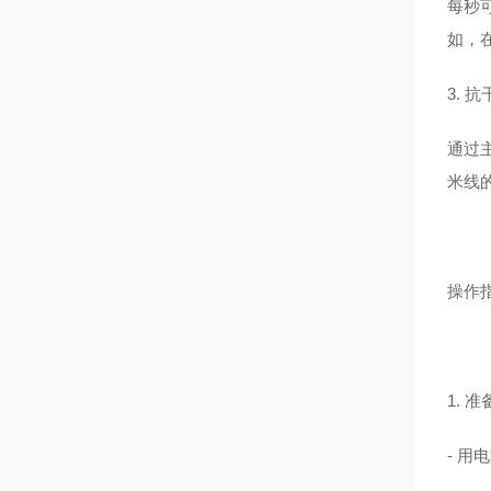
每秒可
如，
3. 
通过
米线
操作
1. 
- 