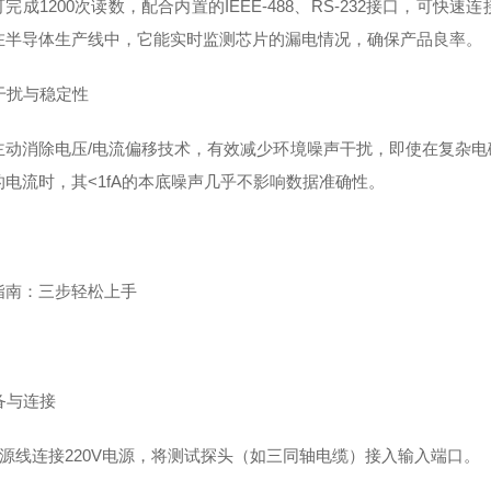
完成1200次读数，配合内置的IEEE-488、RS-232接口，
在半导体生产线中，它能实时监测芯片的漏电情况，确保产品良率。
抗干扰与稳定性
主动消除电压/电流偏移技术，有效减少环境噪声干扰，即使在复杂
的电流时，其<1fA的本底噪声几乎不影响数据准确性。
指南：三步轻松上手
准备与连接
用电源线连接220V电源，将测试探头（如三同轴电缆）接入输入端口。