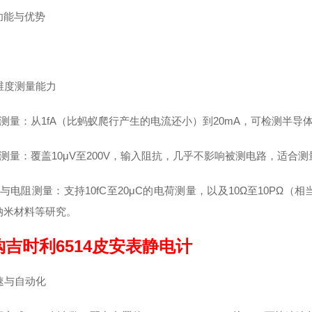
功能与优势
多维度测量能力
电流测量：从1fA（比蚂蚁爬行产生的电流还小）到20mA，可检测半
电压测量：覆盖10μV至200V，输入阻抗，几乎不影响被测电路，适
荷与电阻测量：支持10fC至20μC的电荷测量，以及10Ω至10P
纳米材料等研究。
购吉时利6514皮安表静电计
高速与自动化