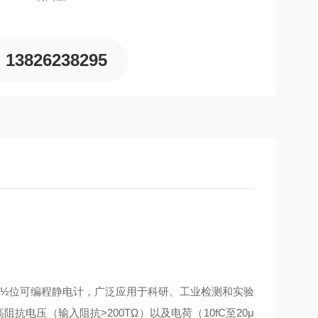
13826238295
设计的5½位可编程静电计，广泛应用于科研、工业检测和实验
高阻抗电压（输入阻抗>200TΩ）以及电荷（10fC至20μ