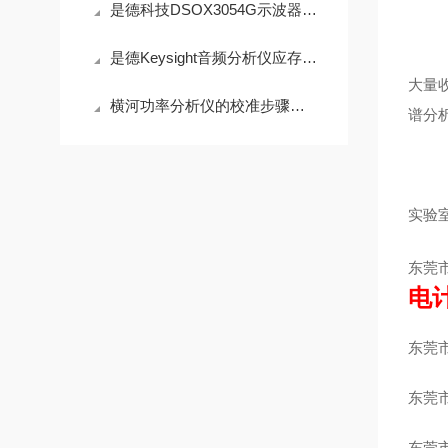
是德科技DSOX3054G示波器全新新款黑机到货
是德Keysight音频分析仪应存放在干燥、通风的地方
大量
横河功率分析仪的校准步骤及维护
谱分
实验
东莞
电
东莞
东莞
东莞