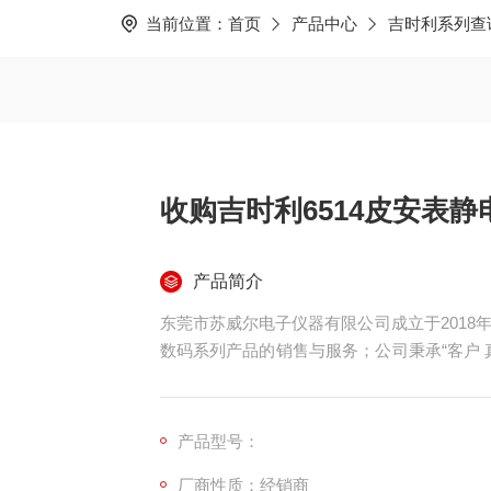
当前位置：
首页
产品中心
吉时利系列查
收购吉时利6514皮安表静
产品简介
东莞市苏威尔电子仪器有限公司成立于201
数码系列产品的销售与服务；公司秉承“客户
提供 可靠、的产品和服务；公司拥有广泛的
各业，通过联手各品牌厂家，为客户与品牌
本，为厂家创造利润，从而实现合作共赢。
产品型号：
厂商性质：经销商