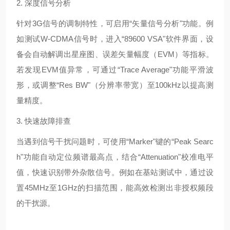
2. 深度信号分析
针对3G信号的调制特性，可启用“矢量信号分析"功能。例
如测试W-CDMA信号时，进入“89600 VSA"软件界面，设
备会自动解调出星座图、误差矢量幅度（EVM）等指标。
若发现EVM值异常，可通过“Trace Average"功能平滑波
形，或调整“Res BW"（分辨率带宽）至100kHz以提高测
量精度。
3. 快速故障排查
当遇到信号干扰问题时，可使用“Marker"键的“Peak Searc
h"功能自动定位频谱最高点，结合“Attenuation"校准电平
值，快速识别带外杂散信号。例如在基站测试中，通过设
置45MHz至1GHz的扫描范围，能高效检测出非授权频段
的干扰源。