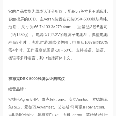
它的产品类型为线缆认证分析仪 ，配备5.7英寸具有感应电
容触摸屏的LCD。主Versiv装置在安装DSX-5000模块和电
池后，尺寸为66.7×133.3×279.4mm ，重量达3磅5盎司
（约1280g） 。电源采用7.2V的锂离子电池组，典型电池
寿命8小时 ，充电时若测试仪关闭，电量从10%充到90%
需4小时。工作温度范围是-10 - 50℃。支持英语、法语、
德语等多种语言，其中包括简体中文。
福禄克DSX-5000线缆认证测试仪
经营品牌：
安捷伦Agilent/HP、泰克Tektronix、安立Anritsu、罗德施瓦
茨R&S、爱德万Advantest、艾法斯/马可尼IFR/Marconi、
吉时利Keithley、福禄克Fluke、力科Lecroy、莱特波特Lite