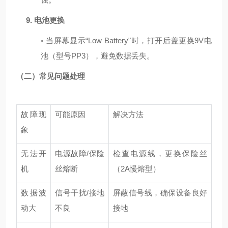
9.
电池更换
◦
当屏幕显示
“Low Battery"
时，打开后盖更换
9V
电
池（型号
PP3
），避免数据丢失。
（二）常见问题处理
故障现
可能原因
解决方法
象
无法开
电源故障
/
保险
检查电源线，更换保险丝
机
丝熔断
（
2A
慢熔型）
数据波
信号干扰
/
接地
屏蔽信号线，确保设备良好
动大
不良
接地