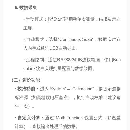
6.
数据采集
◦
手动模式：按
“Start"
键启动单次测量，结果显示在
主屏。
◦
自动模式：选择
“Continuous Scan"
，数据实时存
入内存或通过
USB
自动导出。
◦
远程控制：通过
RS232/GPIB
连接电脑，使用
Ben
chLink
软件实现批量配置与数据绘图。
（二）进阶功能
•
校准功能
：进入
“System"→“Calibration"
，按提示连接
标准源（如高精度电压基准），执行自动校准（建议每
年一次）。
•
自定义计算
：通过
“Math Function"
设置公式（如温差
计算），直接输出处理后的数据。