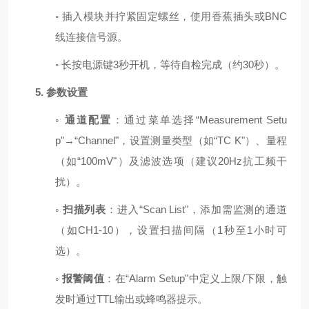
◦
插入模块并拧紧固定螺丝，使用香蕉插头或
BNC
线连接信号源。
◦
长按电源键
3
秒开机，等待自检完成（约
30
秒）。
5.
参数设置
◦
通道配置
：通过菜单选择
“Measurement Setu
p"→“Channel"
，设置测量类型（如
“TC K"
）、量程
（如
“100mV"
）及滤波选项（建议
20Hz
抗工频干
扰）。
◦
扫描列表
：进入
“Scan List"
，添加需监测的通道
（如
CH1-10
），设置扫描间隔（
1
秒至
1
小时可
选）。
◦
报警阈值
：在
“Alarm Setup"
中定义上限
/
下限，触
发时通过
TTL
输出或蜂鸣器提示。