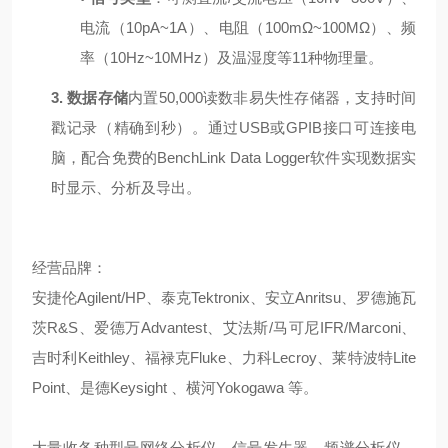
电流（
10pA~1A
）、电阻（
100mΩ~100MΩ
）、频
率（
10Hz~10MHz
）及温湿度等
11
种物理量。
3.
数据存储
内置
50,000
读数非易失性存储器，支持时间
戳记录（精确到秒）。通过
USB
或
GPIB
接口可连接电
脑，配合免费的
BenchLink Data Logger
软件实现数据实
时显示、分析及导出。
经营品牌：
安捷伦Agilent/HP、泰克Tektronix、安立Anritsu、罗德施瓦
茨R&S、爱德万Advantest、艾法斯/马可尼IFR/Marconi、
吉时利Keithley、福禄克Fluke、力科Lecroy、莱特波特Lite
Point、是德Keysight 、横河Yokogawa 等。
大量收各种型号网络分析仪、信号发生器、频谱分析仪、