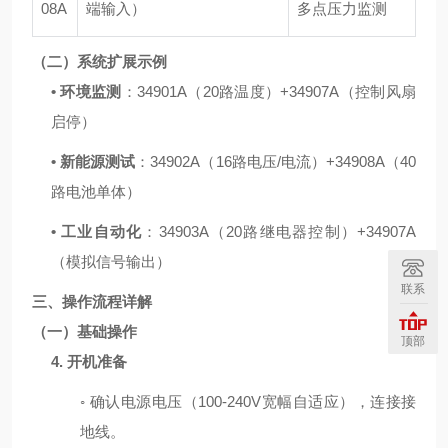
08A
端输入）
多点压力监测
（二）系统扩展示例
•
环境监测
：
34901A
（
20
路温度）
+34907A
（控制风扇
启停）
•
新能源测试
：
34902A
（
16
路电压
/
电流）
+34908A
（
40
路电池单体）
•
工业自动化
：
34903A
（
20
路继电器控制）
+34907A
（模拟信号输出）
联系
三、操作流程详解
（一）基础操作
顶部
4.
开机准备
◦
确认电源电压（
100-240V
宽幅自适应），连接接
地线。