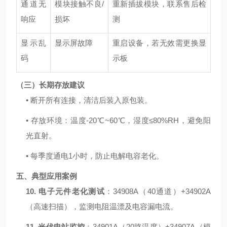
通道无
模块接触不良
/
重新插拔模块，联系售后检
响应
损坏
测
显示乱
显示屏故障
重启设备，若无效需更换显
码
示板
（三）长期存放建议
•
断开所有连接，清洁后装入原包装。
•
存放环境：温度
-20℃~60℃
，湿度
≤80%RH
，避免阳
光直射。
•
每季度通电
1
小时，防止电解电容老化。
五、典型应用案例
10.
电子元件老化测试
：
34908A
（
40
通道）
+34902A
（高速扫描），监测电阻温漂及电容漏电流。
11.
光伏电站监控
：
34901A
（
20
路温度）
+34907A
（模