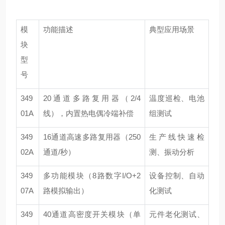
模
功能描述
典型应用场景
块
型
号
349
20
通道多路复用器（
2/4
温度巡检、电池
01A
线），内置热电偶冷端补偿
组测试
349
16
通道高速多路复用器（
250
生产线快速检
02A
通道
/
秒）
测、振动分析
349
多功能模块（
8
路数字
I/O+2
设备控制、自动
07A
路模拟输出）
化测试
349
40
通道高密度开关模块（单
元件老化测试、