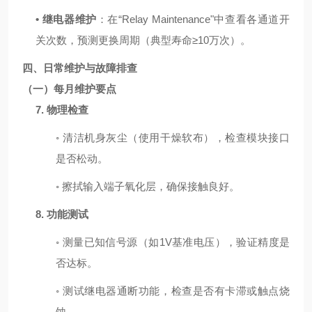
•
继电器维护
：在
“Relay Maintenance"
中查看各通道开
关次数，预测更换周期（典型寿命
≥10
万次）。
四、日常维护与故障排查
（一）每月维护要点
7.
物理检查
◦
清洁机身灰尘（使用干燥软布），检查模块接口
是否松动。
◦
擦拭输入端子氧化层，确保接触良好。
8.
功能测试
◦
测量已知信号源（如
1V
基准电压），验证精度是
否达标。
◦
测试继电器通断功能，检查是否有卡滞或触点烧
蚀。