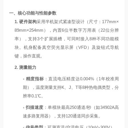
一、核心功能与性能参数
1.
硬件架构
采用半机架式紧凑型设计（尺寸：
177mm×
89mm×254mm
），内置
6
位半数字万用表（
22
位分辨
率），支持
3
个扩展插槽，可同时接入
8
种不同功能模
块。机身配备真空荧光显示屏（
VFD
）及旋钮式导航
键，操作直观。
2.
测量能力
◦
精度指标
：直流电压精度达
0.004%
（
1
年校准周
期），温度测量支持
K
、
J
、
T
等
8
种热电偶类型，分
辨率
0.1℃
。
◦
扫描速度
：单模块最高
250
通道
/
秒（如
34902A
高
速多路复用器），支持
120
通道同步采集。
◦
信号类型
：可测直流
/
交流电压（
10nV~300V
）、