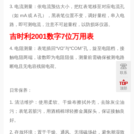
3. 电流测量：依电流预估大小，把红表笔移至对应电流孔
（如 mA 或 A 孔），黑表笔位置不变，调好量程，串入电
路，即可测电流，注意不可超量程，以防损坏仪器。
吉时利2001数字7位万用表
4. 电阻测量：表笔插回“VΩ"与“COM"孔，旋至电阻档，接
触电阻两端，读数即为电阻阻值，测量前需确保被测电路
断电且无电容残留电荷。
联系
顶部
日常保养：
1. 清洁维护：使用柔软、干燥布擦拭外壳，去除灰尘油
污；表笔若脏污，用酒精棉球轻擦金属探头，保证接触良
好。
2. 存放环境：置于干燥、通风、无强磁场处，避免潮湿致