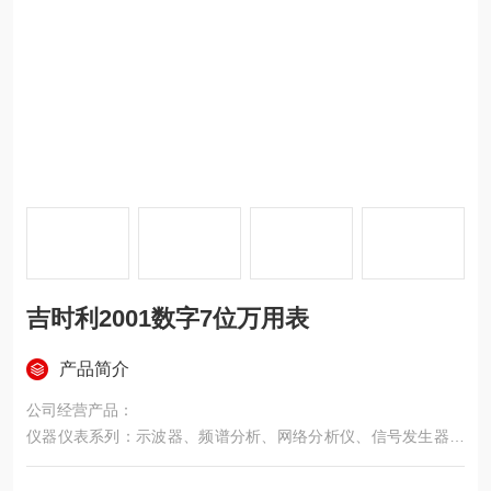
吉时利2001数字7位万用表
产品简介
公司经营产品：
仪器仪表系列：示波器、频谱分析、网络分析仪、信号发生器、
色彩分析仪、音频分析仪、耐压测试仪、直流电源、地线导通测
试仪、漏电电流测试仪、绝缘测试仪、LCR电桥、万用表、亮度