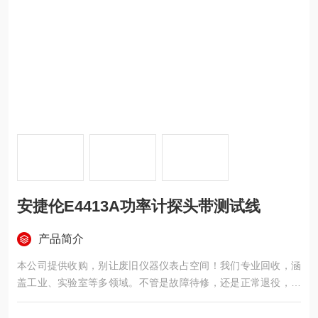
安捷伦E4413A功率计探头带测试线
产品简介
本公司提供收购，别让废旧仪器仪表占空间！我们专业回收，涵
盖工业、实验室等多领域。不管是故障待修，还是正常退役，均
可回收变现。贴心上门，透明估价，让旧物焕发新价值.