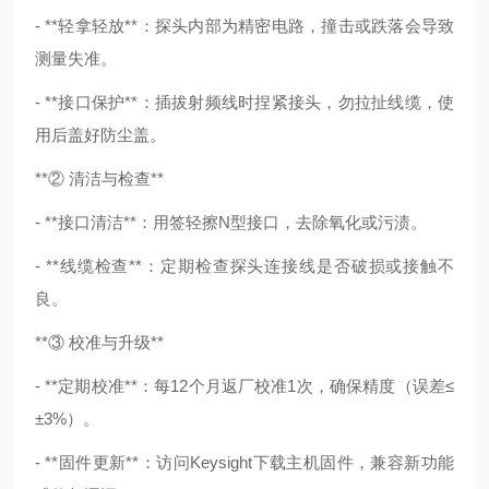
- **轻拿轻放**：探头内部为精密电路，撞击或跌落会导致
测量失准。
- **接口保护**：插拔射频线时捏紧接头，勿拉扯线缆，使
用后盖好防尘盖。
**② 清洁与检查**
- **接口清洁**：用签轻擦N型接口，去除氧化或污渍。
- **线缆检查**：定期检查探头连接线是否破损或接触不
良。
**③ 校准与升级**
- **定期校准**：每12个月返厂校准1次，确保精度（误差≤
±3%）。
- **固件更新**：访问Keysight下载主机固件，兼容新功能