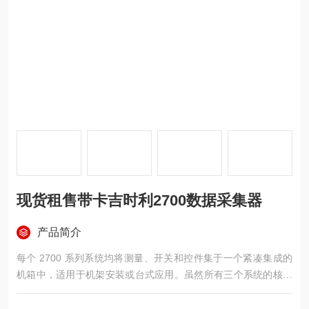
现货租售带卡吉时利2700数据采集器
产品简介
每个 2700 系列系统均将测量、开关和控件集于一个紧凑集成的
机箱中，适用于机架安装或台式应用。虽然所有三个系统的核心
功能和编程是相同的，但各个主机都具有的功能。例如，2701 型
具有 10/100BaseTX 以太网接口，2750 型具有扩展的低电阻测