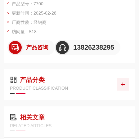
产品型号：7700
量功能。所有型号都与插件多路复用器、矩阵或控制模块的同路
更新时间：2025-02-28
兼容。现货租售带卡吉时利2700数据采集器
现货租售带卡吉时利2700数据采集器
厂商性质：经销商
访问量：518
13826238295
产品咨询
产品分类
PRODUCT CLASSIFICATION
相关文章
RELATED ARTICLES