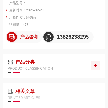
产品型号：
东莞市苏威尔电子仪器为您大限度地节省成本；并且提供长期的
更新时间：2025-02-24
售后服务和技术支持，
东莞市苏威尔电子仪器成色新，价格低，技术优良、质量可靠、
厂商性质：经销商
性能稳定的优良产品。
访问量：473
东莞市苏威尔电子仪器 为您解除购买二手仪器的后顾之忧！！！
13826238295
产品咨询
产品分类
PRODUCT CLASSIFICATION
相关文章
RELATED ARTICLES