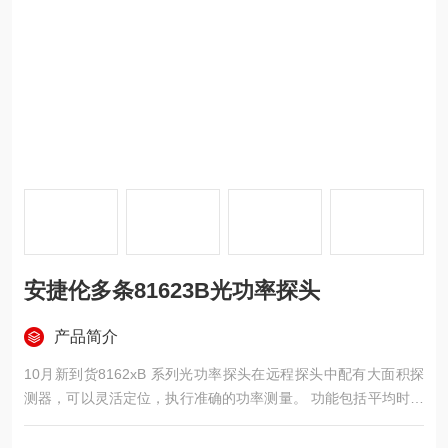
安捷伦多条81623B光功率探头
产品简介
10月新到货8162xB 系列光功率探头在远程探头中配有大面积探
测器，可以灵活定位，执行准确的功率测量。 功能包括平均时间
设置（100 µs 至 10 s）、自动功率量程、最小值和最大值监测，
以及高达 20k 个样本的记录功能。安捷伦多条81623B光功率探