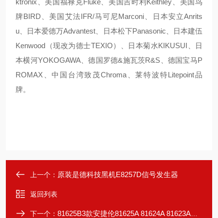
ktronix、美国福禄克Fluke、美国吉时利Keithley、美国鸟
牌BIRD、美国艾法IFR/马可尼Marconi、日本安立Anrits
u、日本爱德万Advantest、日本松下Panasonic、日本建伍
Kenwood（现改为德士TEXIO）、日本菊水KIKUSUI、日
本横河YOKOGAWA、德国罗德&施瓦茨R&S、德国宝马P
ROMAX、中国台湾致茂Chroma、莱特波特Litepoint品
牌。
原装是德科技黑机E8257D信号发生器
上一个：
返回列表
81625B3款安捷伦81625A 81624A 81623A光功率探头
下一个：