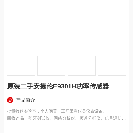
原装二手安捷伦E9301H功率传感器
产品简介
批量收购实验室，个人闲置，工厂呆滞仪器仪表设备。
回收产品：蓝牙测试仪、网络分析仪、频谱分析仪、信号源信号
发生器、示波器、功率计、频率计、LCR电桥、电源、数据采集
仪、噪声系数分析仪、多用表校准仪、万用表、天馈线测试仪安