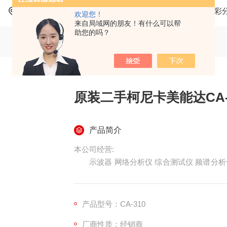
当前位置：
首页
产品中心
柯尼卡美能达查询
色彩
欢迎您！
来自局域网的朋友！有什么可以帮
助您的吗？
原装二手柯尼卡美能达CA-
产品简介
本公司经营:
示波器 网络分析仪 综合测试仪 频谱分析仪
表 程控电源 功率计 频率计 阻抗分析仪 视频
用表校准仪 示波器校准 仪 高压机 数据采集器
析仪 蓝牙综测仪 GPIB卡等
产品型号：CA-310
厂商性质：经销商