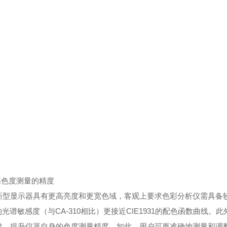
高色度测量的精度
新型显示器具有更高亮度和更宽色域，客观上要求色彩分析仪需具备较
0的光谱敏感度（与CA-310相比）更接近CIE1931的配色函数曲线。
准，提升仪器自身的色度测量精度。如此，用户可更准确地测量和调