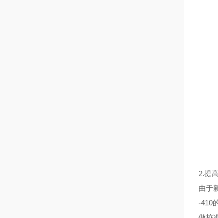
2.提
由于
-41
做校