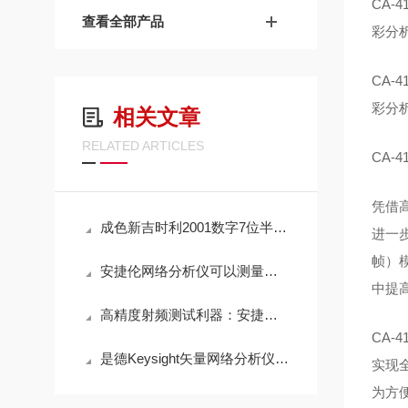
CA-
查看全部产品
彩分
CA-
彩分
相关文章
RELATED ARTICLES
CA-
凭借
成色新吉时利2001数字7位半万用表
进一步
帧）
安捷伦网络分析仪可以测量的参数有以下几种
中提
高精度射频测试利器：安捷伦E5052B相噪分析仪核心价值解析
CA
是德Keysight矢量网络分析仪的使用方法
实现
为方便