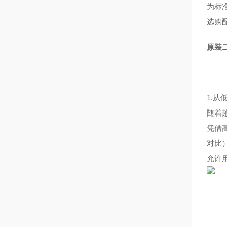
为标准
选购
原装二
1.
随着
凭借高
对比
允许