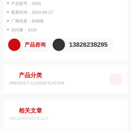
产品型号：2400
更新时间：2024-08-27
源和同步（4 象限）操作
厂商性质：经销商
0.012% 基本测量精度
访问量：1026
6 1/2 位分辨率
13826238295
产品咨询
2、4 和 6 线远程 V 源和测量传感
1700 个读数/秒，4 1/2 位，通过 GPIB
产品分类
PRODUCT CLASSIFICATION
通过/失败比较器用于快速排序/装箱
标准 SCPI GPIB、RS-232 和 Keithley
相关文章
RELATED ARTICLES