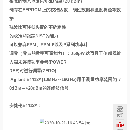
很宽的动态范围(-70 dBm至+20 dBm)
储存在EEPROM上的校准因数、线性数据和温度补偿等数
据
驻波比可降低失配的不确定性
的校准和跟踪NIST的能力
可以兼容EPM、EPM-P以及P系列功率计
调零（零点的数字可调能力）：±50pW.这适且于传感器输
入端未连接功率参考(POWER
REF)时进行调零(ZERO)
Agilent E4412A(10MHz～18GHz)用于测量功率范围为-7
0dBm～+20dBm的连续波信号。
安捷伦E4413A：
联系