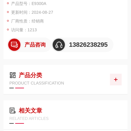
产品型号：E9300A
校准系数、线性度和温度补偿数据存储在 EEPROM 中
更新时间：2024-08-27
出色的 SWR，可降低失配不确定性
NIST 的精确校准和可追溯
厂商性质：经销商
访问量：1213
13826238295
产品咨询
产品分类
PRODUCT CLASSIFICATION
相关文章
RELATED ARTICLES