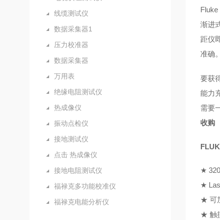
Flu
线缆测试仪
渐进式
数据采集器1
距仪
压力校准器
准确
数据采集器
万用表
要获
绝缘电阻测试仪
能力充
热成像仪
需要
收购
振动点检仪
接地测试仪
FLU
点击 热成像仪
★ 32
接地电阻测试仪
★ La
福禄克多功能校准仪
★ 
福禄克电能分析仪
★ 触