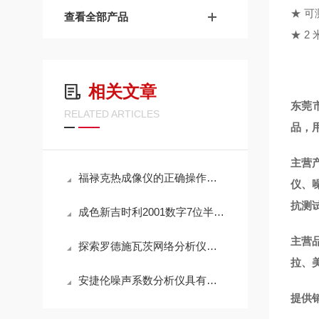
★ 可
查看全部产品
★ 2
相关文章
东莞
RELATED ARTICLES
品，
主营
福禄克热成像仪的正确操作步骤
仪、
抗测
成色新吉时利2001数字7位半万用表
主营
探索罗德施瓦茨网络分析仪的技术细节与应用优势
拉、
安捷伦噪声系数分析仪具有高测试速度和易于操作等优点
提供