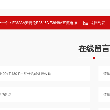
上一个：
E3633A安捷伦E3646A E3648A直流电源
返回列表
在线留言