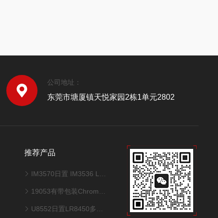
公司地址：
东莞市塘厦镇天悦家园2栋1单元2802
推荐产品
IM3570日置 IM3536 L2000高精度LCR测试仪带夹具
19053有带包装Chroma致茂19073耐压绝缘检测仪
U8552日置LR8450多通道温压数据采集仪