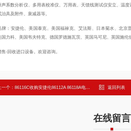
噪声系数分析仪、多用表校准仪、万用表、天馈线测试仪安立、温度
试治具及附件、衰减器等。
品牌：安捷伦、美国泰克、美国福禄克、艾法斯、日本菊水、北京
美国力科、美国韦夫特克、德国罗德施瓦茨、英国马可尼、英国施伦伯
销售-回收进口设备。欢迎咨询。
上一个：
86116C收购安捷伦86112A 86118A电气模块
返回列表
在线留言