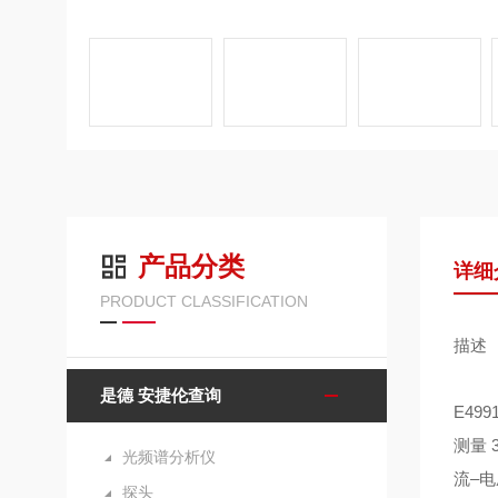
产品分类
详细
PRODUCT CLASSIFICATION
描述
是德 安捷伦查询
E4
测量 
光频谱分析仪
流–电
探头