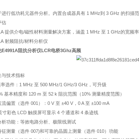
进行低功耗元器件分析。内置合成器具有 1 MHz到 3 GHz 的扫描范
评估
91A 提供介电/磁性材料测量解决方案，涵盖 1 MHz 至 1 GHz的宽频
91A 射频阻抗/材料分析仪
E4991A阻抗分析仪LCR电桥3Ghz高频
性与技术指标
率选件：1 MHz 至 500 MHz/1 GHz/3 GHz，可升级
65% 基本精度和 120 m 至 52 k 阻抗范围（10% 测量精度范围）
偏置（选件 001）：0 V 至 ±40 V，0 A 至 ±100 mA
4 英寸彩色 LCD 触摸屏可显示 4 个通道和 4 条迹线
分析功能：等效电路分析、极限线测试
征测量（选件 007)和可靠的晶圆上测量（选件 010）功能