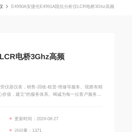
仪
E4990A安捷伦E4991A阻抗分析仪LCR电桥3Ghz高频
LCR电桥3Ghz高频
经营仪器仪表，销售-回收-租赁-维修等服务。现拥有精
心价值，建立*的服务体系。竭诚为每一位客户服务！
高达 1 dBm/0.5 Vrms/10 mArms。DC 偏置电平
更新时间：2024-08-27
访问量：1371