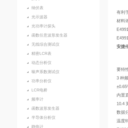
纳伏表
有利于
光示波器
材料
光功率计探头
E49
函数任意波形发生器
E49
无线综合测试仪
安捷伦
精密LCR表
动态分析仪
要特
噪声系数测试仪
3 种频
功率分析仪
±0.
LCR电桥
内置直流
频率计
10.
函数波形发生器
数据
半导体分析仪
温度特
静电计