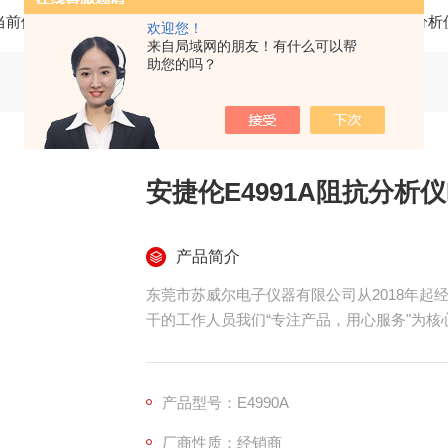
当前位置：
首页
产品中心
是德 安捷伦查询
点击 阻抗分析
欢迎您！
来自局域网的朋友！有什么可以帮
助您的吗？
安捷伦E4991A阻抗分析仪
产品简介
东莞市苏威尔电子仪器有限公司从2018年起
干的工作人员我们“专注产品，用心服务"为核
主要特性与技术指标：精度 +/-0.8%
扫描参数：频率：1 MHz 至 3 GHz。振荡器电平：
（选件 E4991A-001）：+/- 40V
产品型号：E4990A
厂商性质：经销商