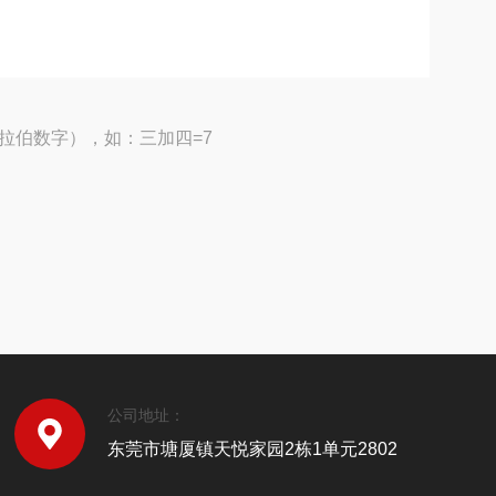
拉伯数字），如：三加四=7
公司地址：
东莞市塘厦镇天悦家园2栋1单元2802